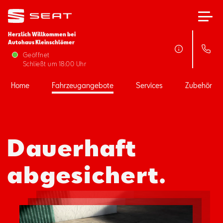
Herzlich Willkommen bei
Autohaus Kleinschlömer
Home
Geöffnet
Schließt um 18:00 Uhr
Fahrzeugangebote
Home
Fahrzeugangebote
Services
Zubehör
Services
Dauerhaft
Zubehör
abgesichert.
SEAT FOR BUSINESS
Über uns