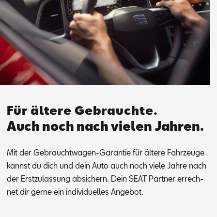
Für ältere Gebrauchte.
Auch noch nach vielen Jahren.
Mit der Ge­braucht­wa­gen-Ga­ran­tie für äl­te­re Fahr­zeu­ge
kannst du dich und dein Auto auch noch vie­le Jah­re nach
der Erst­zu­las­sung ab­si­chern. Dein SEAT Part­ner er­rech­
net dir ger­ne ein in­di­vi­du­el­les An­ge­bot.