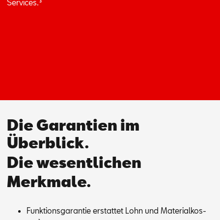
Ser­vices.
³
Die Garantien im
Überblick.
Die wesentlichen
Merkmale.
Funk­ti­ons­ga­ran­tie er­stat­tet Lohn und Ma­te­ri­al­kos­