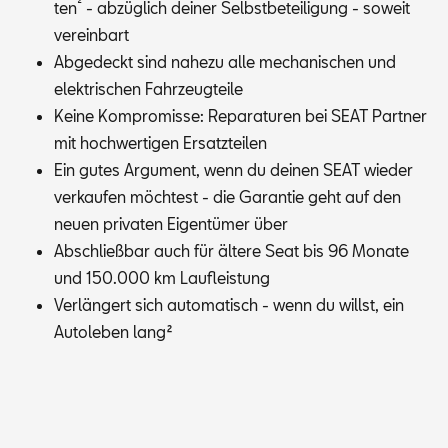
²
ten
- ab­züg­lich dei­ner Selbst­be­tei­li­gung - so­weit
ver­ein­bart
Ab­ge­deckt sind na­he­zu alle me­cha­ni­schen und
elek­tri­schen Fahr­zeug­tei­le
Kei­ne Kom­pro­mis­se: Re­pa­ra­tu­ren bei SEAT Part­ner
mit hoch­wer­ti­gen Er­satz­tei­len
Ein gu­tes Ar­gu­ment, wenn du dei­nen SEAT wie­der
ver­kau­fen möch­test - die Ga­ran­tie geht auf den
neu­en pri­va­ten Ei­gen­tü­mer über
Ab­schließ­bar auch für äl­te­re Seat bis 96 Mo­na­te
und 150.000 km Lauf­leis­tung
Ver­län­gert sich au­to­ma­tisch - wenn du willst, ein
Au­to­le­ben lang
²