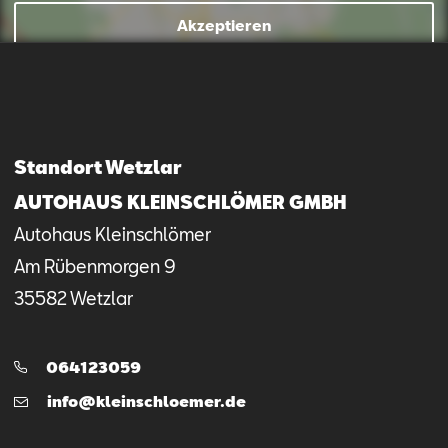
Mail schreiben
Kontaktformular
Anrufen
Akzeptieren
Standort Wetzlar
AUTOHAUS KLEINSCHLÖMER GMBH
Autohaus Kleinschlömer
Am Rübenmorgen
9
35582
Wetzlar
Telefon:
064123059
E-
info@kleinschloemer.de
Mail