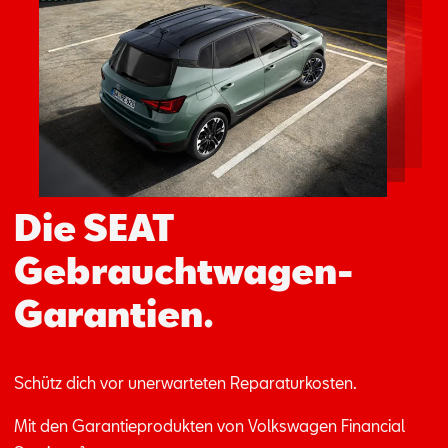
Aktionen
Die SEAT
Gebrauchtwagen-
Garantien.
Schütz dich vor un­er­war­te­ten Re­pa­ra­tur­kos­ten.
Mit den Ga­ran­tie­pro­duk­ten von Volks­wa­gen Fi­nan­ci­al