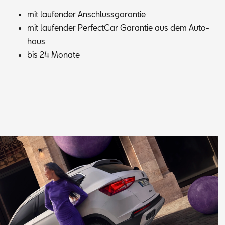
mit lau­fen­der An­schluss­ga­ran­tie
mit lau­fen­der Per­fec­t­Car Ga­ran­tie aus dem Au­to­
haus
bis 24 Mo­na­te