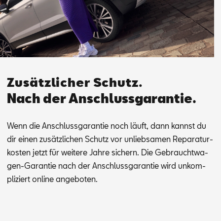
Zusätzlicher Schutz.
Nach der Anschlussgarantie.
Wenn die An­schluss­ga­ran­tie noch läuft, dann kannst du
dir ei­nen zu­sätz­li­chen Schutz vor un­lieb­sa­men Re­pa­ra­tur­
kos­ten jetzt für wei­te­re Jah­re si­chern. Die Ge­braucht­wa­
gen-Ga­ran­tie nach der An­schluss­ga­ran­tie wird un­kom­
pli­ziert on­line an­ge­bo­ten.