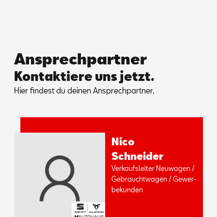
Ansprechpartner
Kontaktiere uns jetzt.
Hier fin­dest du dei­nen An­sprech­part­ner.
Nico
Schnei­der
Ver­kaufs­leiter Neu­wa­gen /
Ge­braucht­wa­gen / Ge­wer­
be­kun­den