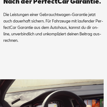
Nach der PerfectCar Garantie.
Die Leis­tun­gen ei­ner Ge­braucht­wa­gen-Ga­ran­tie jetzt
auch dau­er­haft si­chern. Für Fahr­zeu­ge mit lau­fen­der Per­
fec­t­Car Ga­ran­tie aus dem Au­to­haus, kannst du dir on­
line, un­ver­bind­lich und un­kom­pli­ziert dei­nen Bei­trag aus­
rech­nen.