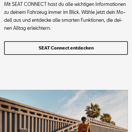
Mit SEAT CON­NECT hast du alle wich­ti­gen In­for­ma­tio­nen
zu dei­nem Fahr­zeug im­mer im Blick. Wäh­le jetzt dein Mo­
dell aus und ent­de­cke alle smar­ten Funk­tio­nen, die dei­
nen All­tag er­leich­tern.
SEAT Connect entdecken