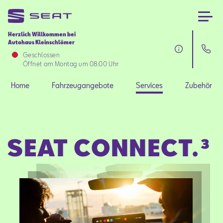
Herzlich Willkommen bei
Autohaus Kleinschlömer
Home
Geschlossen
Öffnet am Montag um 08:00 Uhr
Fahrzeugangebote
Home
Fahrzeugangebote
Services
Zubehör
Services
SEAT CONNECT.³
Zubehör
SEAT FOR BUSINESS
Über uns