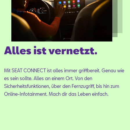
Aktionen
Alles ist vernetzt.
Mit SEAT CON­NECT ist al­les im­mer griff­be­reit. Ge­nau wie
es sein soll­te. Al­les an ei­nem Ort. Von den
Si­cher­heits­funk­tio­nen, über den Fern­zu­griff, bis hin zum
On­line-In­fo­tain­ment. Mach dir das Le­ben ein­fach.