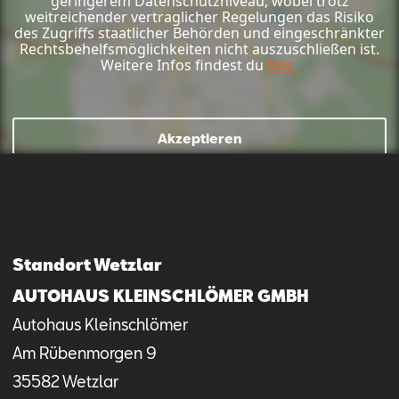
geringerem Datenschutzniveau, wobei trotz
weitreichender vertraglicher Regelungen das Risiko
des Zugriffs staatlicher Behörden und eingeschränkter
Rechtsbehelfsmöglichkeiten nicht auszuschließen ist.
Weitere Infos findest du
hier.
Mail schreiben
Kontaktformular
Anrufen
Akzeptieren
Standort Wetzlar
AUTOHAUS KLEINSCHLÖMER GMBH
Autohaus Kleinschlömer
Am Rübenmorgen
9
35582
Wetzlar