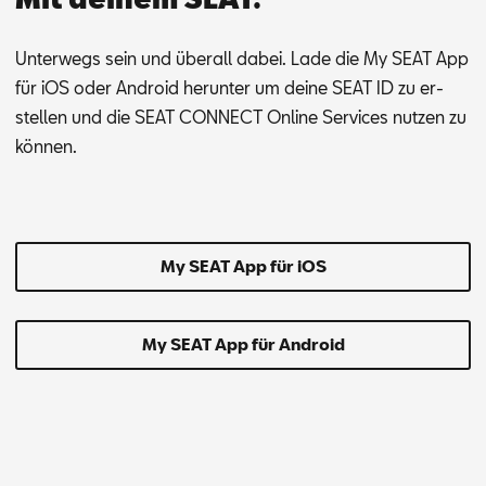
Un­ter­wegs sein und über­all da­bei. Lade die My SEAT App
für iOS oder An­dro­id her­un­ter um dei­ne SEAT ID zu er­
stel­len und die SEAT CON­NECT On­line Ser­vices nut­zen zu
kön­nen.
My SEAT App für iOS
My SEAT App für Android